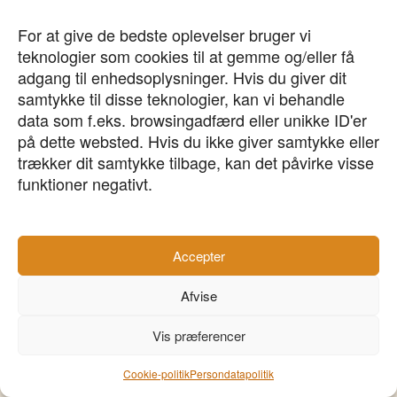
For at give de bedste oplevelser bruger vi
teknologier som cookies til at gemme og/eller få
Ryd
adgang til enhedsoplysninger. Hvis du giver dit
samtykke til disse teknologier, kan vi behandle
data som f.eks. browsingadfærd eller unikke ID'er
på dette websted. Hvis du ikke giver samtykke eller
trækker dit samtykke tilbage, kan det påvirke visse
Forside
/
Arrangementer
/ Vol 8.2
funktioner negativt.
Bestyrelsesseminar –
Accepter
vol 8.2
Afvise
Vol 8.2
Vis præferencer
Cookie-politik
Persondatapolitik