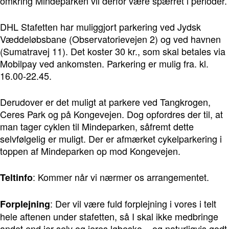
omkring Mindeparken vil derfor være spærret i perioder.
DHL Stafetten har muliggjort parkering ved Jydsk
Væddeløbsbane (Observatorievejen 2) og ved havnen
(Sumatravej 11). Det koster 30 kr., som skal betales via
Mobilpay ved ankomsten. Parkering er mulig fra. kl.
16.00-22.45.
Derudover er det muligt at parkere ved Tangkrogen,
Ceres Park og på Kongevejen. Dog opfordres der til, at
man tager cyklen til Mindeparken, såfremt dette
selvfølgelig er muligt. Der er afmærket cykelparkering i
toppen af Mindeparken op mod Kongevejen.
: Kommer når vi nærmer os arrangementet.
Teltinfo
: Der vil være fuld forplejning i vores i telt
Forplejning
hele aftenen under stafetten, så I skal ikke medbringe
andet end jer selv og jeres løbesko – og naturligvis godt