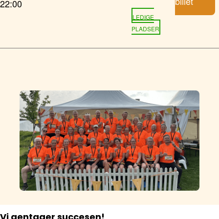
billet
22:00
LEDIGE
PLADSER
Vi gentager succesen!