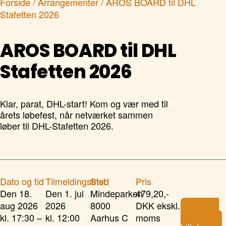
Forside
/
Arrangementer
/ AROS BOARD til DHL
Stafetten 2026
AROS BOARD til DHL
Stafetten 2026
Klar, parat, DHL-start! Kom og vær med til
årets løbefest, når netværket sammen
løber til DHL-Stafetten 2026.
Dato og tid
Tilmeldingsfrist
Sted
Pris
Den 18.
Den 1. jul
Mindeparken
479,20,-
aug 2026
2026
8000
DKK ekskl.
Køb
kl. 17:30 –
kl. 12:00
Aarhus C
moms