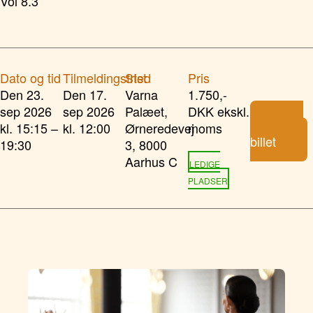
Vol 8.3
Dato og tid
Tilmeldingsfrist
Sted
Pris
Den 23.
Den 17.
Varna
1.750,-
sep 2026
sep 2026
Palæet,
DKK ekskl.
Køb
kl. 15:15 –
kl. 12:00
Ørneredevej
moms
billet
19:30
3, 8000
Aarhus C
LEDIGE
PLADSER