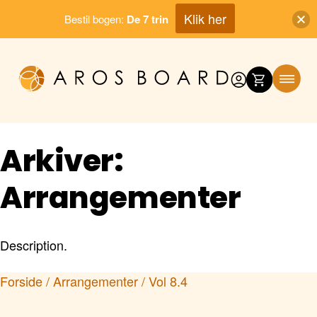
Klik her
Bestil bogen:
De 7 trin
Skip
to
content
Arkiver:
Arrangementer
Description.
Forside
/
Arrangementer
/ Vol 8.4