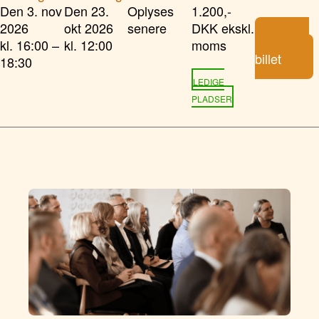
Den 3. nov
Den 23.
Oplyses
1.200,-
2026
okt 2026
senere
DKK ekskl.
Køb
kl. 16:00 –
kl. 12:00
moms
billet
18:30
LEDIGE
PLADSER