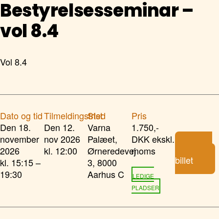
Bestyrelsesseminar –
vol 8.4
Vol 8.4
Dato og tid
Tilmeldingsfrist
Sted
Pris
Den 18.
Den 12.
Varna
1.750,-
november
nov 2026
Palæet,
DKK ekskl.
Køb
2026
kl. 12:00
Ørneredevej
moms
billet
kl. 15:15 –
3, 8000
19:30
Aarhus C
LEDIGE
PLADSER