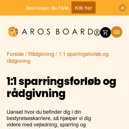
Klik her
Bestil bogen:
De 7 trin
Skip
to
content
Forside
/
Rådgivning
/ 1:1 sparringsforløb og
rådgivning
1:1 sparringsforløb og
rådgivning
Uanset hvor du befinder dig i din
bestyrelseskarriere, så hjælper vi dig
videre med vejledning, sparring og