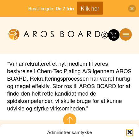
Klik her
Bestil bogen:
De 7 trin
Skip
to
content
”Vi har rekrutteret et nyt medlem til vores
bestyrelse i Chem-Tec Plating A/S igennem AROS
BOARD. Rekrutteringsprocessen har været hurtig
og meget effektiv. Stor ros til AROS BOARD for at
finde den helt rette kandidat med de
spidskompetencer, vi skulle bruge for at kunne
udvikle og styrke virksomheden.”
Administrer samtykke