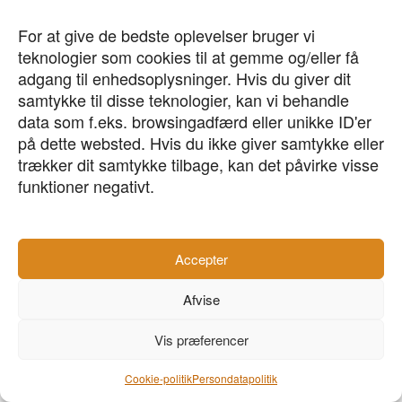
For at give de bedste oplevelser bruger vi
Østergade 31B, 1. sal,
teknologier som cookies til at gemme og/eller få
8000 Aarhus C
adgang til enhedsoplysninger. Hvis du giver dit
- CVR: 28160763 -
samtykke til disse teknologier, kan vi behandle
data som f.eks. browsingadfærd eller unikke ID'er
på dette websted. Hvis du ikke giver samtykke eller
Persondatapolitik
trækker dit samtykke tilbage, kan det påvirke visse
+45 70 22 90 00
funktioner negativt.
Accepter
Afvise
Vis præferencer
Cookie-politik
Persondatapolitik