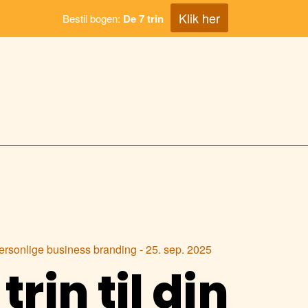
Klik her
Bestil bogen:
De 7 trin
 personlige business branding - 25. sep. 2025
rin til din