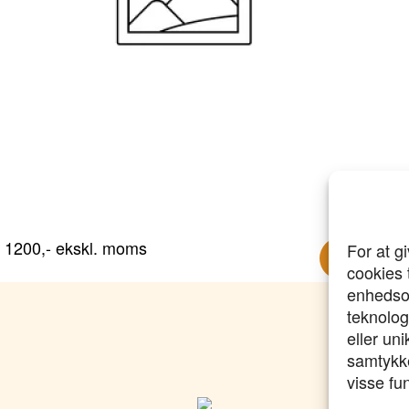
1200,- ekskl. moms
1
For at g
cookies 
enhedsop
teknolog
eller un
samtykke
visse fu